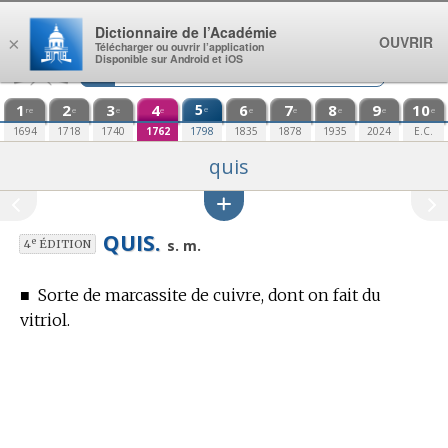
Aller au contenu
Dictionnaire de l’Académie
OUVRIR
×
Télécharger ou ouvrir l’application
Disponible sur Android et iOS
1
2
3
4
5
6
7
8
9
10
e
re
e
e
e
e
e
e
e
e
1694
1718
1740
1762
1798
1835
1878
1935
2024
E.C.
quis
QUIS.
e
s. m.
4
ÉDITION
■
Sorte de marcassite de cuivre, dont on fait du
vitriol.