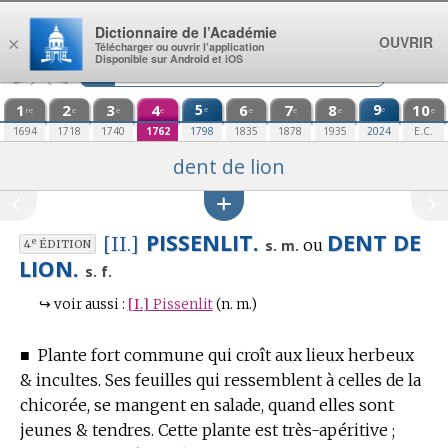
Aller au contenu
Dictionnaire de l’Académie
OUVRIR
×
Télécharger ou ouvrir l’application
Disponible sur Android et iOS
1
2
3
4
5
6
7
8
9
10
e
e
re
e
e
e
e
e
e
e
1694
1718
1740
1762
1798
1835
1878
1935
2024
E.C.
dent de lion
PISSENLIT.
DENT DE
[II.]
ou
e
s. m.
4
ÉDITION
LION.
s. f.
↪
voir aussi :
[I.]
Pissenlit
(n. m.)
■
Plante fort commune qui croît aux lieux herbeux
& incultes.
Ses feuilles qui ressemblent à celles de la
chicorée, se mangent en salade, quand elles sont
jeunes & tendres. Cette plante est très-apéritive ;