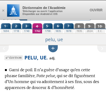
Aller au contenu
Dictionnaire de l’Académie
OUVRIR
×
Télécharger ou ouvrir l’application
Disponible sur Android et iOS
1
2
3
4
5
6
7
8
9
10
re
e
e
e
e
e
e
e
e
e
1694
1718
1740
1762
1798
1835
1878
1935
2024
E.C.
pelu, ue
PELU, UE.
e
adj.
4
ÉDITION
■
Garni de poil.
Il n’a guère d’usage qu’en cette
phrase familière,
Patte pelue,
qui se dit figurément
d’Un homme qui va adroitement à ses fins, sous des
apparences de douceur & d’honnêteté.