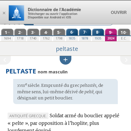
Aller au contenu
Dictionnaire de l’Académie
OUVRIR
×
Télécharger ou ouvrir l’application
Disponible sur Android et iOS
1
2
3
4
5
6
7
8
9
10
e
e
e
re
e
e
e
e
e
e
1694
1718
1740
1762
1798
1835
1878
1935
2024
E.C.
peltaste
PELTASTE
nom masculin
xviii
e
Étymologie
siècle. Emprunté du
grec
peltastês,
de
:
même sens, lui-même dérivé de
peltê,
qui
désignait un petit bouclier.
Soldat armé du bouclier appelé
MARQUE
ANTIQUITÉ GRECQUE.
« pelte », par opposition à l’hoplite, plus
DE
lourdement équipé.
DOMAINE