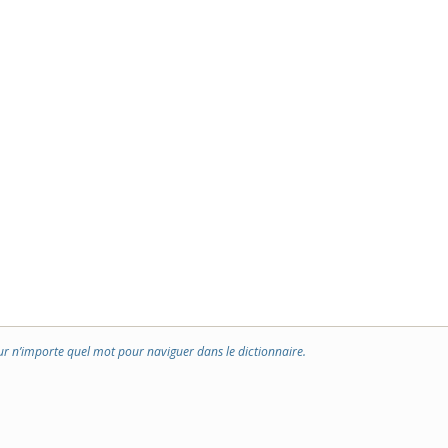
ur n’importe quel mot pour naviguer dans le dictionnaire.