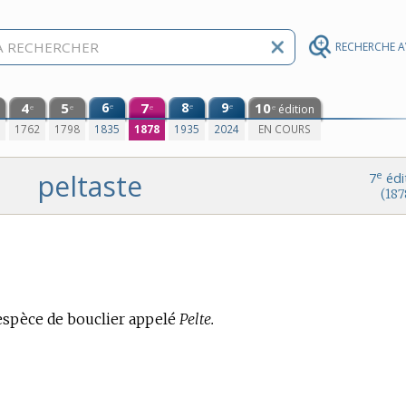
RECHERCHE 
4
5
6
7
8
9
10
e
e
e
édition
e
e
e
e
0
1762
1798
1835
1878
1935
2024
EN COURS
peltaste
e
7
édi
(187
’espèce de bouclier appelé
Pelte.