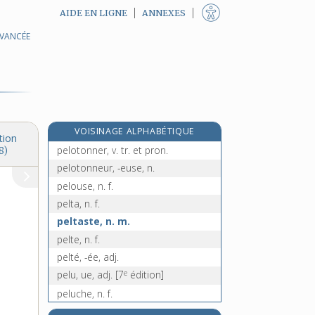
AIDE EN LIGNE
ANNEXES
AVANCÉE
pelotage, n. m.
pelotari, n. m.
pelote, n. f.
peloter, v. intr. et tr.
peloteur, -euse, n.
VOISINAGE ALPHABÉTIQUE
peloton, n. m.
tion
pelotonner, v. tr. et pron.
8)
pelotonneur, -euse, n.
pelouse, n. f.
pelta, n. f.
peltaste, n. m.
pelte, n. f.
pelté, -ée, adj.
e
pelu, ue, adj.
[7
édition]
peluche, n. f.
e
peluché, ée, adj.
[7
édition]