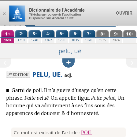
Aller au contenu
Dictionnaire de l’Académie
OUVRIR
×
Télécharger ou ouvrir l’application
Disponible sur Android et iOS
1
2
3
4
5
6
7
8
9
10
e
e
e
e
e
e
re
e
e
e
1694
1718
1740
1762
1798
1835
1878
1935
2024
E.C.
pelu, uë
PELU, UE.
re
adj.
1
ÉDITION
■
Garni de poil. Il n’a guere d’usage qu’en cette
phrase.
Patte peluë.
On appelle figur.
Patte peluë,
Un
homme qui va adroitement à ses fins sous des
apparences de douceur & d’honnesteté.
Ce mot est extrait de l'article :
POIL
.