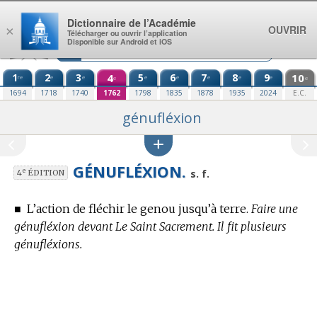
Aller au contenu
Dictionnaire de l’Académie
OUVRIR
×
Télécharger ou ouvrir l’application
Disponible sur Android et iOS
1
2
3
4
5
6
7
8
9
10
re
e
e
e
e
e
e
e
e
e
1694
1718
1740
1762
1798
1835
1878
1935
2024
E.C.
génufléxion
GÉNUFLÉXION.
e
s. f.
4
ÉDITION
■
L’action de fléchir le genou jusqu’à terre.
Faire une
génufléxion devant Le Saint Sacrement. Il fit plusieurs
génufléxions.