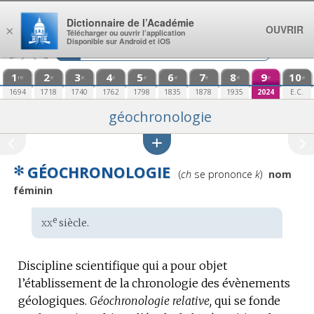
Aller au contenu
Dictionnaire de l’Académie
OUVRIR
×
Télécharger ou ouvrir l’application
Disponible sur Android et iOS
1
2
3
4
5
6
7
8
9
10
re
e
e
e
e
e
e
e
e
e
1694
1718
1740
1762
1798
1835
1878
1935
2024
E.C.
géochronologie
✻
GÉOCHRONOLOGIE
Prononciation
(
ch
se prononce
k
)
nom
:
féminin
xx
e
Étymologie
siècle.
:
Discipline scientifique qui a pour objet
l’établissement de la chronologie des évènements
géologiques.
Géochronologie relative,
qui se fonde