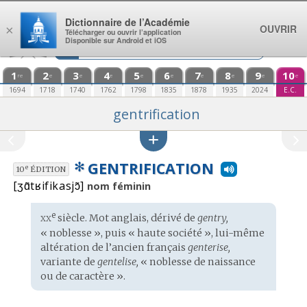
Aller au contenu
Dictionnaire de l’Académie
OUVRIR
×
Télécharger ou ouvrir l’application
Disponible sur Android et iOS
1
2
3
4
5
6
7
8
9
10
re
e
e
e
e
e
e
e
e
e
1694
1718
1740
1762
1798
1835
1878
1935
2024
E.C.
gentrification
✻
GENTRIFICATION
e
10
ÉDITION
[ʒɑ̃tʁifikasjɔ̃]
nom féminin
xx
e
Étymologie
siècle. Mot
anglais
, dérivé de
gentry,
:
« noblesse », puis « haute société », lui-même
altération de l’
ancien français
genterise,
variante de
gentelise,
« noblesse de naissance
ou de caractère ».