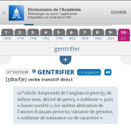
Aller au contenu
Dictionnaire de l’Académie
OUVRIR
×
Télécharger ou ouvrir l’application
Disponible sur Android et iOS
1
2
3
4
5
6
7
8
9
10
re
e
e
e
e
e
e
e
e
e
1694
1718
1740
1762
1798
1835
1878
1935
2024
E.C.
gentrifier
✻
GENTRIFIER
conjugaison
e
10
ÉDITION
[ʒɑ̃tʁifje]
verbe transitif direct
xx
e
Étymologie
siècle. Emprunté de l’
anglais
to gentrify,
de
:
même sens, dérivé de
gentry,
« noblesse », puis
« haute société », lui-même altération de
l’
ancien français
genterise,
variante de
gentelise,
« noblesse de naissance ou de caractère ».