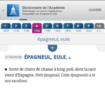
Aller au contenu
Dictionnaire de l’Académie
OUVRIR
×
Télécharger ou ouvrir l’application
Disponible sur Android et iOS
1
2
3
4
5
6
7
8
9
10
re
e
e
e
e
e
e
e
e
e
1694
1718
1740
1762
1798
1835
1878
1935
2024
E.C.
épagneul, eule
ÉPAGNEUL, EULE.
e
s.
4
ÉDITION
■
Sorte de chien de chasse à long poil, dont la race
vient d’Espagne.
Petit épagneul. Cette épagneule a le
nez excellent.