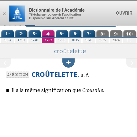
Aller au contenu
Dictionnaire de l’Académie
OUVRIR
×
Télécharger ou ouvrir l’application
Disponible sur Android et iOS
1
2
3
4
5
6
7
8
9
10
re
e
e
e
e
e
e
e
e
e
1694
1718
1740
1762
1798
1835
1878
1935
2024
E.C.
croûtelette
CROÛTELETTE.
e
s. f.
4
ÉDITION
■
Il a la même signification que
Croustille.