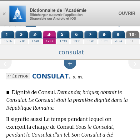
Aller au contenu
Dictionnaire de l’Académie
OUVRIR
×
Télécharger ou ouvrir l’application
Disponible sur Android et iOS
1
2
3
4
5
6
7
8
9
10
re
e
e
e
e
e
e
e
e
e
1694
1718
1740
1762
1798
1835
1878
1935
2024
E.C.
consulat
CONSULAT.
e
s. m.
4
ÉDITION
■
Dignité de Consul.
Demander, briguer, obtenir le
Consulat. Le Consulat étoit la première dignité dans la
République Romaine.
Il signifie aussi Le temps pendant lequel on
exerçoit la charge de Consul.
Sous le Consulat,
pendant le Consulat d’un tel. Son Consulat a été