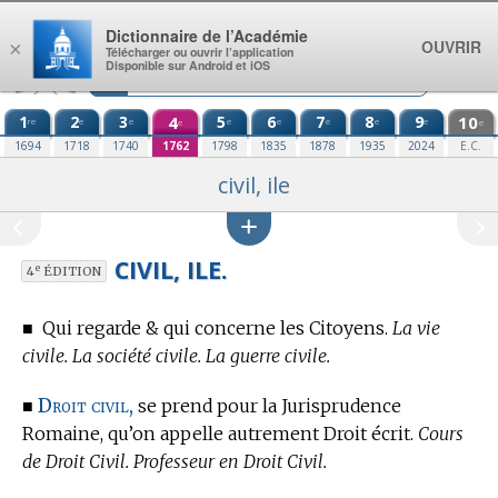
Aller au contenu
Dictionnaire de l’Académie
OUVRIR
×
Télécharger ou ouvrir l’application
Disponible sur Android et iOS
1
2
3
4
5
6
7
8
9
10
re
e
e
e
e
e
e
e
e
e
1694
1718
1740
1762
1798
1835
1878
1935
2024
E.C.
civil, ile
CIVIL, ILE.
e
4
ÉDITION
■
Qui regarde & qui concerne les Citoyens.
La vie
civile. La société civile. La guerre civile.
Droit civil,
■
se prend pour la Jurisprudence
Romaine, qu’on appelle autrement Droit écrit.
Cours
de Droit Civil. Professeur en Droit Civil.