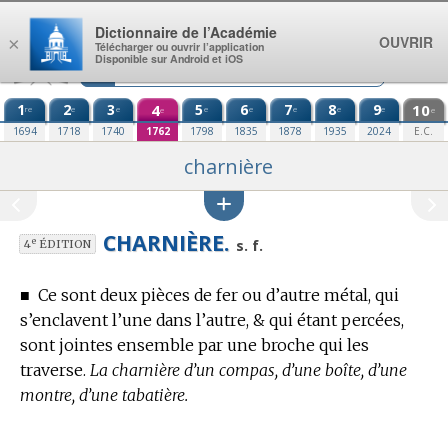
Aller au contenu
Dictionnaire de l’Académie
OUVRIR
×
Télécharger ou ouvrir l’application
Disponible sur Android et iOS
1
2
3
4
5
6
7
8
9
10
re
e
e
e
e
e
e
e
e
e
1694
1718
1740
1762
1798
1835
1878
1935
2024
E.C.
charnière
CHARNIÈRE.
e
s. f.
4
ÉDITION
■
Ce sont deux pièces de fer ou d’autre métal, qui
s’enclavent l’une dans l’autre, & qui étant percées,
sont jointes ensemble par une broche qui les
traverse.
La charnière d’un compas, d’une boîte, d’une
montre, d’une tabatière.