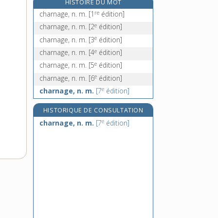
HISTOIRE DU MOT
charnu, -ue, adj.
re
charnage, n. m.
[1
édition]
e
charnure, n. f.
[8
édition]
e
charnage, n. m.
[2
édition]
charognard, n. m.
e
charnage, n. m.
[3
édition]
charogne, n. f.
e
charnage, n. m.
[4
édition]
e
charnage, n. m.
[5
édition]
e
charnage, n. m.
[6
édition]
e
charnage, n. m.
[7
édition]
HISTORIQUE DE CONSULTATION
e
charnage, n. m.
[7
édition]