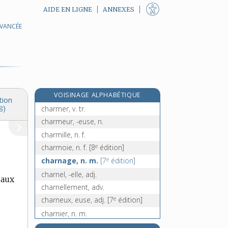
AIDE EN LIGNE
ANNEXES
AVANCÉE
charlot, n. m.
charlotte [I], n. f.
charlotte [II], n. f.
charmant, -ante, adj.
charme [I], n. m.
VOISINAGE ALPHABÉTIQUE
charme [II], n. m.
tion
charmer, v. tr.
8)
charmeur, -euse, n.
charmille, n. f.
e
charmoie, n. f.
[8
édition]
e
charnage, n. m.
[7
édition]
charnel, -elle, adj.
 aux
charnellement, adv.
e
charneux, euse, adj.
[7
édition]
charnier, n. m.
charnière, n. f.