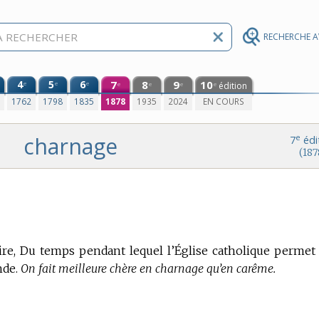
RECHERCHE 
4
5
6
7
8
9
10
e
e
e
édition
e
e
e
e
0
1762
1798
1835
1878
1935
2024
EN COURS
charnage
e
7
édi
(187
laire, Du temps pendant lequel l’Église catholique permet
nde.
On fait meilleure chère en charnage qu’en carême.