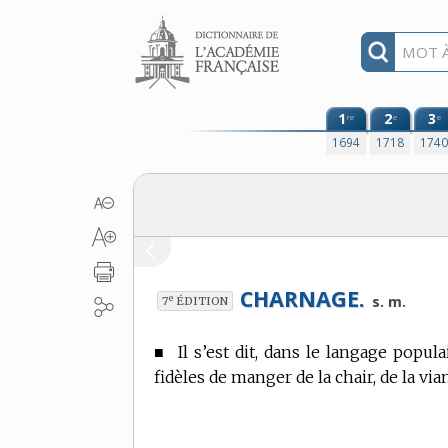
Aller au contenu
1
2
3
re
e
e
1694
1718
174
CHARNAGE.
e
s. m.
7
ÉDITION
■
Il s’est dit, dans le langage popu
fidèles de manger de la chair, de la via