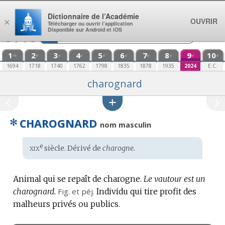
Aller au contenu
Dictionnaire de l’Académie
OUVRIR
×
Télécharger ou ouvrir l’application
Disponible sur Android et iOS
1
2
3
4
5
6
7
8
9
10
re
e
e
e
e
e
e
e
e
e
1694
1718
1740
1762
1798
1835
1878
1935
2024
E.C.
charognard
✻
CHAROGNARD
nom masculin
xix
e
Étymologie
siècle. Dérivé de
charogne.
:
Animal qui se repaît de charogne.
Le vautour est un
charognard.
Fig.
et
péj.
Individu qui tire profit des
malheurs privés ou publics.