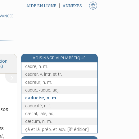
AIDE EN LIGNE
ANNEXES
AVANCÉE
e
cadole, n. f.
[7
édition]
cadrage, n. m.
cadran, n. m.
cadrat, n. m.
cadratin, n. m.
VOISINAGE ALPHABÉTIQUE
cadrature, n. f.
tion
cadre, n. m.
2)
cadrer, v. intr. et tr.
cadreur, n. m.
caduc, -uque, adj.
caducée, n. m.
caducité, n. f.
 son
cæcal, -ale, adj.
cæcum, n. m.
es
e
çà et là, prép. et adv.
[8
édition]
i,
cafard, -arde [I], n.