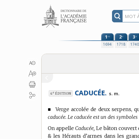
Aller au contenu
1
2
3
re
e
e
1694
1718
174
CADUCÉE.
e
s. m.
4
ÉDITION
■
Verge accolée de deux serpens, qu
caducée. Le caducée est un des symboles 
On appelle
Caducée,
Le bâton couvert d
& les Hérauts d’armes dans les gra