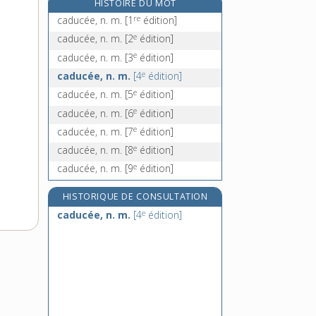
HISTOIRE DU MOT
cafard [II], n. m.
re
caducée, n. m.
[1
édition]
cafardage, n. m.
e
caducée, n. m.
[2
édition]
cafarder, v. tr. et intr.
e
caducée, n. m.
[3
édition]
cafarderie, n. f.
e
caducée, n. m.
[4
édition]
e
caducée, n. m.
[5
édition]
e
caducée, n. m.
[6
édition]
e
caducée, n. m.
[7
édition]
e
caducée, n. m.
[8
édition]
e
caducée, n. m.
[9
édition]
HISTORIQUE DE CONSULTATION
e
caducée, n. m.
[4
édition]