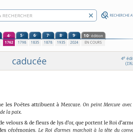
RECHERCHE 
4
5
6
7
8
9
10
e
e
e
e
e
édition
e
e
0
1762
1798
1835
1878
1935
2024
EN COURS
caducée
e
4
édi
(176
e les Poëtes attribuent à Mercure.
On peint Mercure avec
de la paix.
e velours & de fleurs de lys d’or, que portent le Roi d’arm
ndes cérémonies.
Le Roi d’armes marchoit à la tête du convo