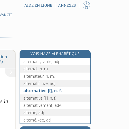
AIDE EN LIGNE
ANNEXES
AVANCÉE
altérer, v. tr.
re
alteres, n. f. pl.
[1
édition]
altérité, n. f.
altermondialisme, n. m.
altermondialiste, adj.
VOISINAGE ALPHABÉTIQUE
alternance, n. f.
tion
alternant, -ante, adj.
2)
alternat, n. m.
alternateur, n. m.
alternatif, -ive, adj.
alternative [I], n. f.
alternative [II], n. f.
de la
alternativement, adv.
alterne, adj.
alterné, -ée, adj.
alterner, v. intr. et tr.