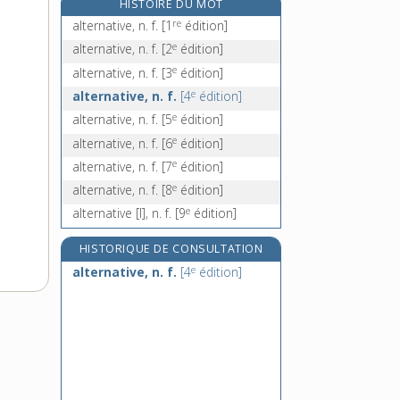
HISTOIRE DU MOT
altesse, n. f.
re
alternative, n. f.
[1
édition]
althæa, n. f.
e
alternative, n. f.
[2
édition]
althée, n. f.
e
alternative, n. f.
[3
édition]
altier, -ière, adj.
e
alternative, n. f.
[4
édition]
e
alternative, n. f.
[5
édition]
e
alternative, n. f.
[6
édition]
e
alternative, n. f.
[7
édition]
e
alternative, n. f.
[8
édition]
e
alternative [I], n. f.
[9
édition]
HISTORIQUE DE CONSULTATION
e
alternative, n. f.
[4
édition]