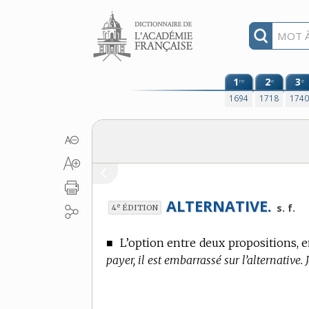
Aller au contenu
1
2
3
re
e
e
1694
1718
174
ALTERNATIVE.
e
s. f.
4
ÉDITION
■
L’option entre deux propositions, 
payer, il est embarrassé sur l’alternative. 