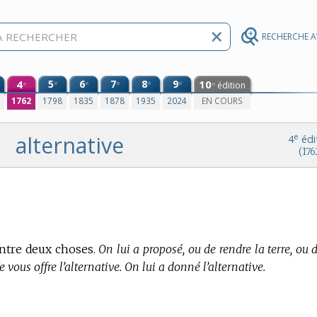
RECHERCHE 
4
5
6
7
8
9
10
e
e
e
e
e
édition
e
e
0
1762
1798
1835
1878
1935
2024
EN COURS
alternative
e
4
édi
(176
entre deux choses.
On lui a proposé, ou de rendre la terre, ou 
Je vous offre l’alternative. On lui a donné l’alternative.