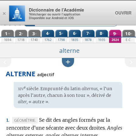
Aller au contenu
Dictionnaire de l’Académie
OUVRIR
×
Télécharger ou ouvrir l’application
Disponible sur Android et iOS
1
2
3
4
5
6
7
8
9
10
e
e
e
e
e
re
e
e
e
e
1694
1718
1740
1762
1798
1835
1878
1935
2024
E.C.
alterne
ALTERNE
adjectif
xiv
e
Étymologie
siècle. Emprunté du
latin
alternus,
« l’un
:
après l’autre, chacun à son tour », dérivé de
alter,
« autre ».
Se dit des angles formés par la
MARQUE
GÉOMÉTRIE.
1.
rencontre d’une sécante avec deux droites.
DE
Angles
alternes externes, angles alternes internes.
DOMAINE