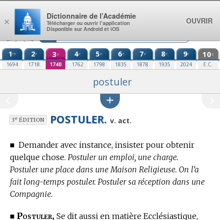
Aller au contenu
Dictionnaire de l’Académie
OUVRIR
×
Télécharger ou ouvrir l’application
Disponible sur Android et iOS
1
2
3
4
5
6
7
8
9
10
re
e
e
e
e
e
e
e
e
e
1694
1718
1740
1762
1798
1835
1878
1935
2024
E.C.
postuler
POSTULER.
e
v. act.
3
ÉDITION
■
Demander avec instance, insister pour obtenir
quelque chose.
Postuler un emploi, une charge.
Postuler une place dans une Maison Religieuse. On l’a
fait long-temps postuler. Postuler sa réception dans une
Compagnie.
Postuler,
■
Se dit aussi en matière Ecclésiastique,