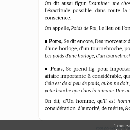
On dit aussi figur.
Examiner une chos
l’éxactitude possible, dans toute la
conscience.
On appelle,
Poids de Roi,
Le lieu où l’o
Poids,
■
Se dit encore, Des morceaux de
d’une horloge, d’un tournebroche, p
Les poids d’une horloge, d’un tournebroc
Poids,
■
Se prend fig. pour Importanc
affaire importante & considérable, q
Cela est de si peu de poids, qu’on ne doit
votre bouche que dans la mienne. Une au
On dit, d’Un homme, qu’
Il est homm
considération, d’autorité, de mérite, &c
En poursu
Vous pouvez cliquer s