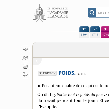
Aller au contenu
1
2
3
re
e
e
1694
1718
174
POIDS.
e
s. m.
3
ÉDITION
■
Pesanteur, qualité de ce qui est lourd
On dit fig.
Porter tout le poids du jour & 
du travail pendant tout le jour : Et c
l’Evangile.