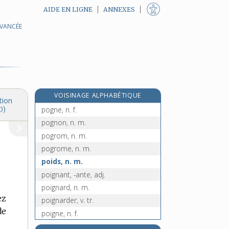
AIDE EN LIGNE
ANNEXES
AVANCÉE
poétesse, n. f.
poétique [I], adj.
poétique [II], n. f.
poétiquement, adv.
poétiser, v. tr. et intr.
e
VOISINAGE ALPHABÉTIQUE
poge, n. m.
[5
édition]
tion
pogne, n. f.
0)
pognon, n. m.
pogrom, n. m.
pogrome, n. m.
poids, n. m.
poignant, -ante, adj.
poignard, n. m.
ez
poignarder, v. tr.
de
poigne, n. f.
poignée, n. f.