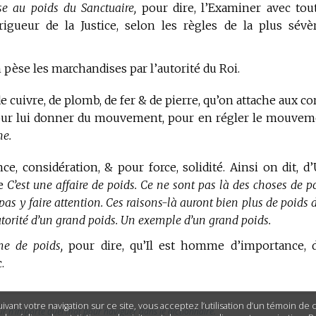
e au poids du Sanctuaire,
pour dire, l’Examiner avec tou
 rigueur de la Justice, selon les règles de la plus sévè
n pèse les marchandises par l’autorité du Roi.
 cuivre, de plomb, de fer & de pierre, qu’on attache aux co
our lui donner du mouvement, pour en régler le mouvem
he.
e, considération, & pour force, solidité. Ainsi on dit, d
ue
C’est une affaire de poids. Ce ne sont pas là des choses de po
 pas y faire attention. Ces raisons-là auront bien plus de poids
torité d’un grand poids. Un exemple d’un grand poids.
e de poids,
pour dire, qu’Il est homme d’importance, 
.
ivant votre navigation sur ce site, vous acceptez l’utilisation d’un témoin de
ur n’importe quel mot pour naviguer dans le dictionnaire.