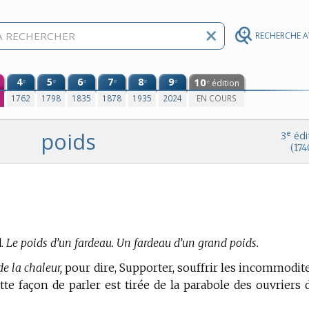
RECHERCHE 
4
5
6
7
8
9
10
e
e
e
e
e
e
édition
e
0
1762
1798
1835
1878
1935
2024
EN COURS
poids
e
3
édi
(174
.
Le poids d’un fardeau. Un fardeau d’un grand poids.
de la chaleur,
pour dire, Supporter, souffrir les incommodit
ette façon de parler est tirée de la parabole des ouvriers 