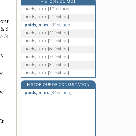
HISTOIRE DU MOT
poignet, n. m.
re
poids, n. m.
[1
édition]
poïkilotherme, adj.
e
poids, n. m.
[2
édition]
dont
poil, n. m.
e
poids, n. m.
[3
édition]
e
 & à
poiloux, n. m.
[5
édition]
e
poids, n. m.
[4
édition]
de la
e
poids, n. m.
[5
édition]
e
poids, n. m.
[6
édition]
 y
e
poids, n. m.
[7
édition]
e
poids, n. m.
[8
édition]
e
poids, n. m.
[9
édition]
es
HISTORIQUE DE CONSULTATION
ire
e
poids, n. m.
[3
édition]
Et