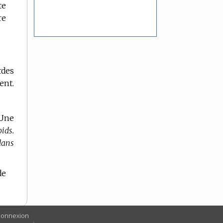
te
re
rdes
ent.
’Une
ids.
 dans
de
 connexion