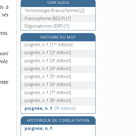
VOIR AUSSI
poincillade, n. f.
is à
Terminologie (FranceTerme) [2]
poinçon, n. m.
 ses
Francophonie (BDLP) [1]
poinçonnage, n. m.
Régionalismes (DRF) [1]
poinçonner, v. tr.
nts.
HISTOIRE DU MOT
re
poignée, n. f.
[1
édition]
e
poignée, n. f.
[2
édition]
muni
e
poignée, n. f.
[3
édition]
ole.
e
poignée, n. f.
[4
édition]
e
poignée, n. f.
[5
édition]
este
e
poignée, n. f.
[6
édition]
e
poignée, n. f.
[7
édition]
e
poignée, n. f.
[8
édition]
e
poignée, n. f.
[9
édition]
HISTORIQUE DE CONSULTATION
poignée, n. f.