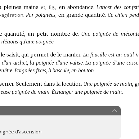
à pleines mains
et,
fig.
,
en abondance.
Lancer des confett
xagération.
Par poignées,
en grande quantité.
Ce chien perd
e quantité, un petit nombre de.
Une poignée de méconte
 n’étions qu’une poignée.
le saisit, qui permet de le manier.
La faucille est un outil 
d’un archet, la poignée d’une valise.
La poignée d’une casser
enêtre.
Poignées fixes, à bascule, en bouton.
serrer.
Seulement dans la locution
Une poignée de main,
g
ureuse poignée de main.
Échanger une poignée de main.
oignée d’ascension