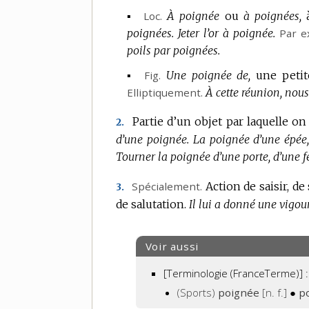
▪
Loc.
À poignée
ou
à poignées,
poignées.
Jeter l’or à poignée.
Par e
poils par poignées.
▪
Fig.
Une poignée de,
une petit
Elliptiquement.
À cette réunion, nous
Partie d’un objet par laquelle on 
2.
d’une poignée.
La poignée d’une épée, 
Tourner la poignée d’une porte, d’une f
Spécialement.
Action de saisir, de 
3.
de salutation.
Il lui a donné une vigo
Voir aussi
[Terminologie (FranceTerme)] :
(Sports)
poignée
[n. f.]
●
p