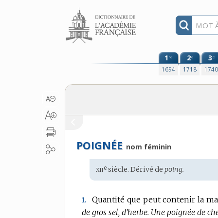
Aller au contenu
1
2
3
re
e
e
1694
1718
174
POIGNÉE
nom féminin
xii
e
Étymologie
siècle. Dérivé de
poing.
:
Quantité que peut contenir la ma
1.
de gros sel, d’herbe.
Une poignée de ch