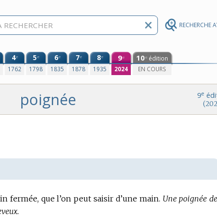
RECHERCHE 
4
5
6
7
8
9
10
e
e
e
e
e
édition
e
e
0
1762
1798
1835
1878
1935
2024
EN COURS
poignée
e
9
édi
(202
in fermée, que l’on peut saisir d’une main.
Une poignée de 
eveux.