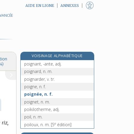
AIDE EN LIGNE
ANNEXES
AVANCÉE
e
poge, n. m.
[5
édition]
pogne, n. f.
pognon, n. m.
pogrom, n. m.
pogrome, n. m.
VOISINAGE ALPHABÉTIQUE
poids, n. m.
tion
poignant, -ante, adj.
4)
poignard, n. m.
poignarder, v. tr.
poigne, n. f.
poignée, n. f.
poignet, n. m.
poïkilotherme, adj.
poil, n. m.
riz,
e
poiloux, n. m.
[5
édition]
poilu, -ue, adj.