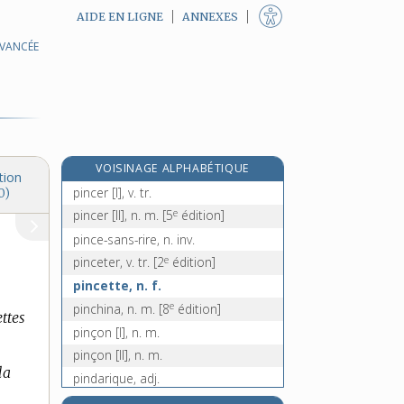
AIDE EN LIGNE
ANNEXES
AVANCÉE
pincelier, n. m.
pince-maille, n. m.
pincement, n. m.
pince-monseigneur, n. f.
pince-nez, n. m. inv.
VOISINAGE ALPHABÉTIQUE
pince-oreille, n. m.
tion
pincer [I], v. tr.
0)
e
pincer [II], n. m.
[5
édition]
pince-sans-rire, n. inv.
e
pinceter, v. tr.
[2
édition]
pincette, n. f.
e
pinchina, n. m.
[8
édition]
ttes
pinçon [I], n. m.
pinçon [II], n. m.
la
pindarique, adj.
pindariser, v. intr.