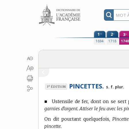
Aller au contenu
1
2
3
re
e
e
1694
1718
174
PINCETTES.
e
s. f. plur.
3
ÉDITION
■
Ustensile de fer, dont on se ser
garnies d’argent. Attiser le feu avec les pi
On dit pourtant quelquefois,
Pincette
pincette.