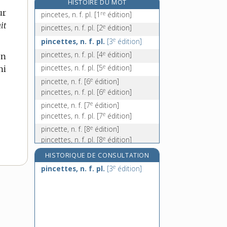
HISTOIRE DU MOT
e
pindariseur, n. m.
[7
édition]
ur
re
pincetes, n. f. pl.
[1
édition]
pindarisme, n. m.
ait
e
pincettes, n. f. pl.
[2
édition]
pinde, n. m.
e
pincettes, n. f. pl.
[3
édition]
pine, n. f.
e
pincettes, n. f. pl.
[4
édition]
on
e
pincettes, n. f. pl.
[5
édition]
ni
e
pincette, n. f.
[6
édition]
e
pincettes, n. f. pl.
[6
édition]
e
pincette, n. f.
[7
édition]
e
pincettes, n. f. pl.
[7
édition]
e
pincette, n. f.
[8
édition]
e
pincettes, n. f. pl.
[8
édition]
e
pincette, n. f.
[9
édition]
HISTORIQUE DE CONSULTATION
e
pincettes, n. f. pl.
[3
édition]