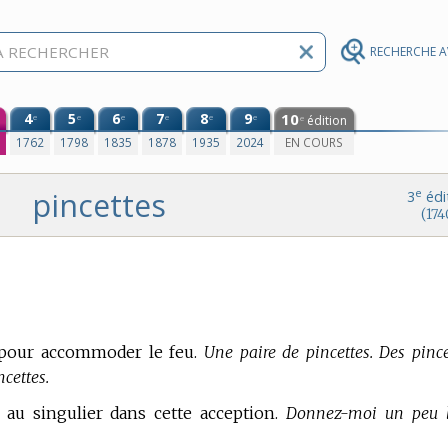
RECHERCHE 
4
5
6
7
8
9
10
e
e
e
e
e
e
édition
e
0
1762
1798
1835
1878
1935
2024
EN COURS
pincettes
e
3
édi
(174
t pour accommoder le feu.
Une paire de pincettes. Des pince
ncettes.
au singulier dans cette acception.
Donnez-moi un peu 