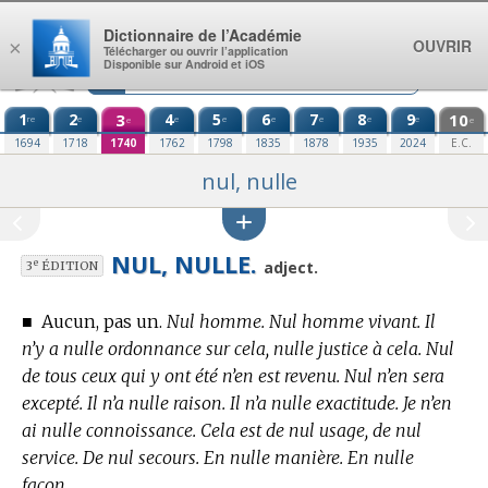
Aller au contenu
Dictionnaire de l’Académie
OUVRIR
×
Télécharger ou ouvrir l’application
Disponible sur Android et iOS
1
2
3
4
5
6
7
8
9
10
re
e
e
e
e
e
e
e
e
e
1694
1718
1740
1762
1798
1835
1878
1935
2024
E.C.
nul, nulle
NUL, NULLE.
e
adject.
3
ÉDITION
■
Aucun, pas un.
Nul homme. Nul homme vivant. Il
n’y a nulle ordonnance sur cela, nulle justice à cela. Nul
de tous ceux qui y ont été n’en est revenu. Nul n’en sera
excepté. Il n’a nulle raison. Il n’a nulle exactitude. Je n’en
ai nulle connoissance. Cela est de nul usage, de nul
service. De nul secours. En nulle manière. En nulle
façon.