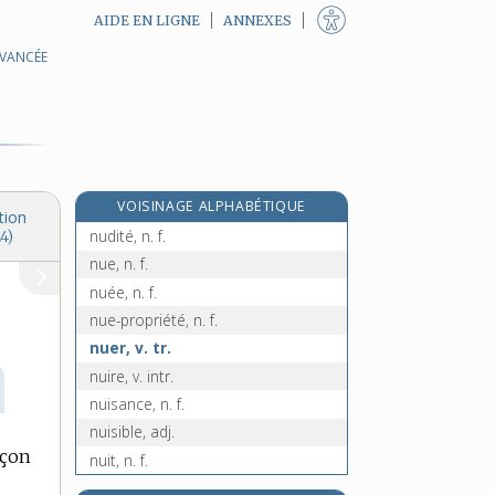
AIDE EN LIGNE
ANNEXES
AVANCÉE
nucléotide, n. m.
nucléotidique, adj.
nucleus, n. m. inv.
nucléus, n. m. inv.
nudisme, n. m.
VOISINAGE ALPHABÉTIQUE
nudiste, n.
tion
nudité, n. f.
4)
nue, n. f.
nuée, n. f.
nue-propriété, n. f.
nuer, v. tr.
nuire, v. intr.
nuisance, n. f.
nuisible, adj.
açon
nuit, n. f.
nuitamment, adv.