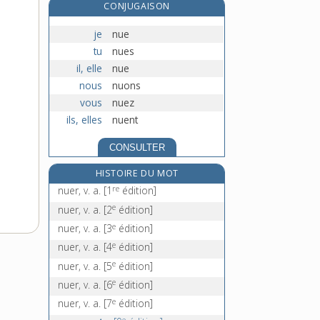
CONJUGAISON
nuitée, n. f.
nu-jambes, adj. inv.
je
nue
nul, nulle, adj., pron. et n. f.
tu
nues
nullard, -arde, adj.
il, elle
nue
nous
nuons
vous
nuez
ils, elles
nuent
CONSULTER
HISTOIRE DU MOT
re
nuer, v. a.
[1
édition]
e
nuer, v. a.
[2
édition]
e
nuer, v. a.
[3
édition]
e
nuer, v. a.
[4
édition]
e
nuer, v. a.
[5
édition]
e
nuer, v. a.
[6
édition]
e
nuer, v. a.
[7
édition]
e