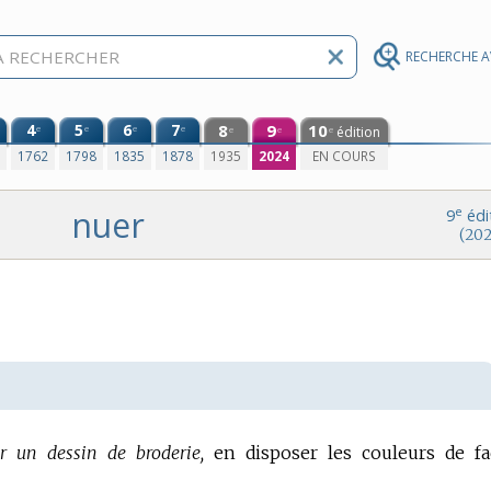
RECHERCHE 
4
5
6
7
8
9
10
e
e
e
e
édition
e
e
e
0
1762
1798
1835
1878
1935
2024
EN COURS
nuer
e
9
édi
(202
r un dessin de broderie,
en disposer les couleurs de f