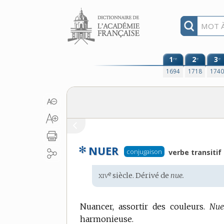
Aller au contenu
1
2
3
re
e
e
1694
1718
174
✻
NUER
conjugaison
verbe transitif
xiv
e
Étymologie
siècle. Dérivé de
nue.
:
Nuancer, assortir des couleurs.
Nue
harmonieuse.