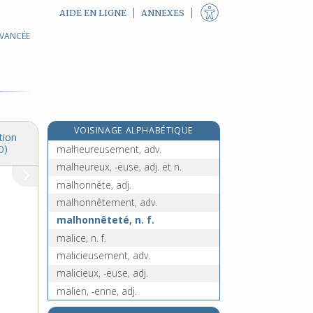
AIDE EN LIGNE
ANNEXES
AVANCÉE
malgré-nous, n. m. pl.
malhabile, adj.
malhabilement, adv.
e
malhabileté, n. f.
[8
édition]
e
malherbe, n. f.
[5
édition]
VOISINAGE ALPHABÉTIQUE
malheur, n. m.
tion
malheureusement, adv.
0)
malheureux, -euse, adj. et n.
malhonnête, adj.
malhonnêtement, adv.
malhonnêteté, n. f.
malice, n. f.
malicieusement, adv.
malicieux, -euse, adj.
malien, -enne, adj.
malignement, adv.