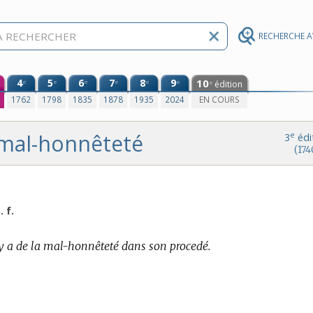
RECHERCHE 
4
5
6
7
8
9
10
e
e
e
e
e
e
édition
e
0
1762
1798
1835
1878
1935
2024
EN COURS
mal-honnêteté
e
3
édi
(174
. f.
 y a de la mal-honnêteté dans son procedé.