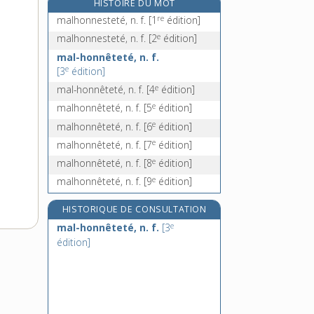
HISTOIRE DU MOT
malignité, n. f.
re
malhonnesteté, n. f.
[1
édition]
malin, -igne, adj.
e
malhonnesteté, n. f.
[2
édition]
maline, n. f.
mal-honnêteté, n. f.
malines, n. f.
e
[3
édition]
e
mal-honnêteté, n. f.
[4
édition]
e
malhonnêteté, n. f.
[5
édition]
e
malhonnêteté, n. f.
[6
édition]
e
malhonnêteté, n. f.
[7
édition]
e
malhonnêteté, n. f.
[8
édition]
e
malhonnêteté, n. f.
[9
édition]
HISTORIQUE DE CONSULTATION
e
mal-honnêteté, n. f.
[3
édition]