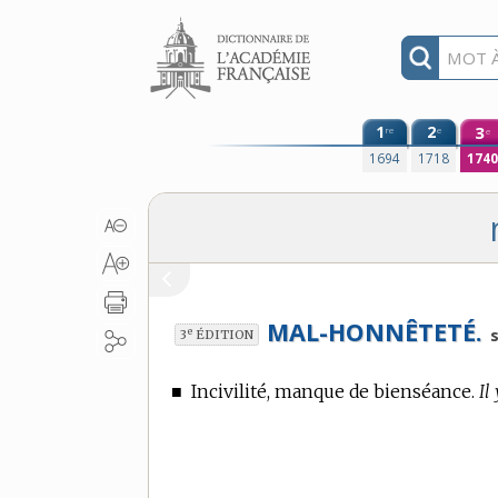
Aller au contenu
1
2
3
re
e
e
1694
1718
174
MAL-HONNÊTETÉ.
e
s
3
ÉDITION
■
Incivilité, manque de bienséance.
Il