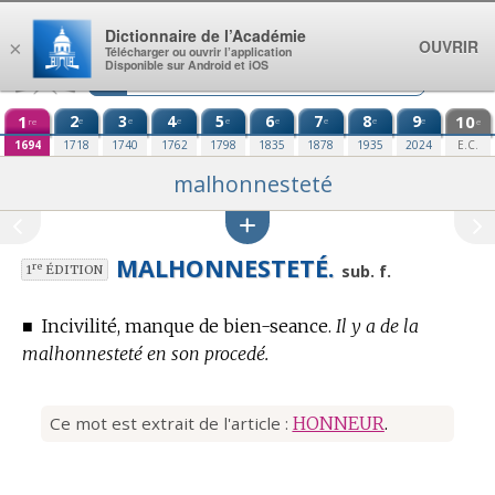
Aller au contenu
Dictionnaire de l’Académie
OUVRIR
×
Télécharger ou ouvrir l’application
Disponible sur Android et iOS
1
2
3
4
5
6
7
8
9
10
e
e
e
e
e
e
e
e
re
e
1694
1718
1740
1762
1798
1835
1878
1935
2024
E.C.
malhonnesteté
MALHONNESTETÉ.
re
sub. f.
1
ÉDITION
■
Incivilité, manque de bien-seance.
Il y a de la
malhonnesteté en son procedé.
Ce mot est extrait de l'article :
HONNEUR
.