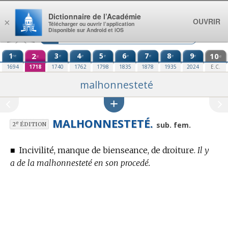
Aller au contenu
Dictionnaire de l’Académie
OUVRIR
×
Télécharger ou ouvrir l’application
Disponible sur Android et iOS
1
2
3
4
5
6
7
8
9
10
re
e
e
e
e
e
e
e
e
e
1694
1718
1740
1762
1798
1835
1878
1935
2024
E.C.
malhonnesteté
MALHONNESTETÉ.
e
sub. fem.
2
ÉDITION
■
Incivilité, manque de bienseance, de droiture.
Il y
a de la malhonnesteté en son procedé.