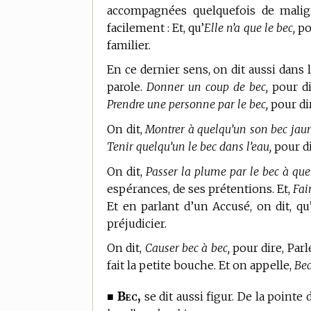
accompagnées quelquefois de malign
facilement : Et, qu’
Elle n’a que le bec,
pou
familier.
En ce dernier sens, on dit aussi dans l
parole.
Donner un coup de bec,
pour di
Prendre une personne par le bec,
pour dir
On dit,
Montrer à quelqu’un son bec jaun
Tenir quelqu’un le bec dans l’eau,
pour di
On dit,
Passer la plume par le bec à que
espérances, de ses prétentions. Et,
Fai
Et en parlant d’un Accusé, on dit, qu
préjudicier.
On dit,
Causer bec à bec,
pour dire, Parle
fait la petite bouche. Et on appelle,
Bec
Bec,
■
se dit aussi figur. De la pointe