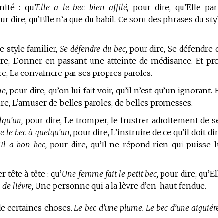
ité : qu’
Elle a le bec bien affilé,
pour dire, qu’Elle par
r dire, qu’Elle n’a que du babil. Ce sont des phrases du sty
e style familier,
Se défendre du bec,
pour dire, Se défendre 
re, Donner en passant une atteinte de médisance. Et pro
e, La convaincre par ses propres paroles.
e,
pour dire, qu’on lui fait voir, qu’il n’est qu’un ignorant. E
re, L’amuser de belles paroles, de belles promesses.
lqu’un,
pour dire, Le tromper, le frustrer adroitement de s
re le bec à quelqu’un,
pour dire, L’instruire de ce qu’il doit dir
’
Il a bon bec,
pour dire, qu’Il ne répond rien qui puisse l
r tête à tête : qu’
Une femme fait le petit bec,
pour dire, qu’El
 de liévre,
Une personne qui a la lèvre d’en-haut fendue.
 de certaines choses.
Le bec d’une plume. Le bec d’une aiguiére