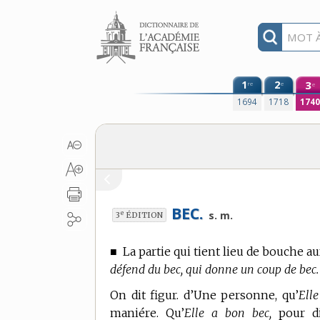
Aller au contenu
1
2
3
re
e
e
1694
1718
174
BEC.
e
s. m.
3
ÉDITION
■
La partie qui tient lieu de bouche au
défend du bec, qui donne un coup de bec.
On dit figur. d’Une personne, qu’
Ell
maniére. Qu’
Elle a bon bec,
pour dir