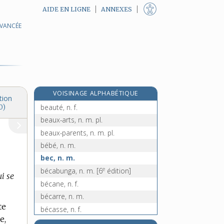
AIDE EN LIGNE
ANNEXES
AVANCÉE
beau-frère, n. m.
beaujolais, n. m.
beau-papa, n. m.
beau-père, n. m.
beaupré, n. m.
e
VOISINAGE ALPHABÉTIQUE
beau-revoir, n. m.
[4
édition]
tion
beauté, n. f.
0)
beaux-arts, n. m. pl.
beaux-parents, n. m. pl.
bébé, n. m.
bec, n. m.
e
bécabunga, n. m.
[6
édition]
ui se
bécane, n. f.
bécarre, n. m.
te
bécasse, n. f.
e,
bécasseau, n. m.