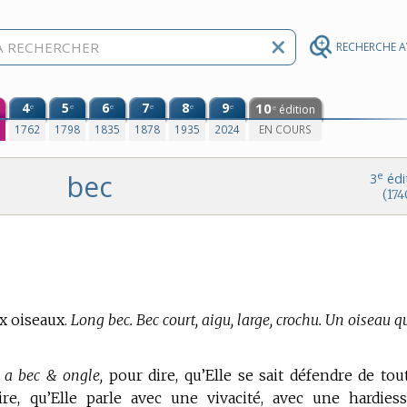
RECHERCHE 
4
5
6
7
8
9
10
e
e
e
e
e
e
édition
e
0
1762
1798
1835
1878
1935
2024
EN COURS
bec
e
3
édi
(174
x oiseaux.
Long bec. Bec court, aigu, large, crochu. Un oiseau q
e a bec & ongle,
pour dire, qu’Elle se sait défendre de tou
e, qu’Elle parle avec une vivacité, avec une hardiess