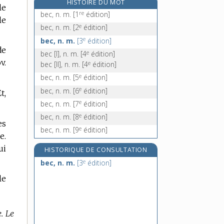
HISTOIRE DU MOT
le
bécassine, n. f.
re
bec, n. m.
[1
édition]
le
e
beccard, n. m.
[7
édition]
e
bec, n. m.
[2
édition]
bec-croisé, n. m.
e
bec, n. m.
[3
édition]
bec-d'âne, n. m.
de
e
bec [I], n. m.
[4
édition]
v.
e
bec [II], n. m.
[4
édition]
e
bec, n. m.
[5
édition]
e
bec, n. m.
[6
édition]
t,
e
bec, n. m.
[7
édition]
e
bec, n. m.
[8
édition]
es
e
bec, n. m.
[9
édition]
e.
ui
HISTORIQUE DE CONSULTATION
e
bec, n. m.
[3
édition]
le
. Le