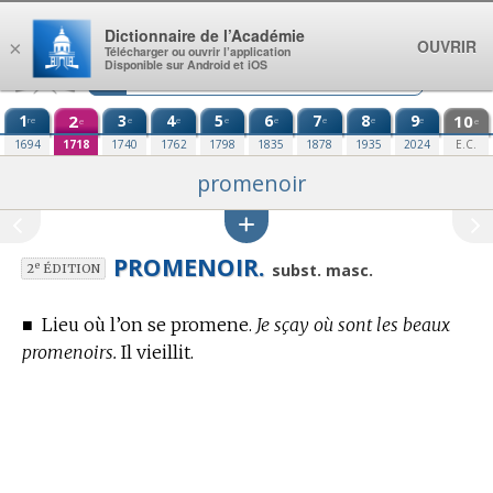
Aller au contenu
Dictionnaire de l’Académie
OUVRIR
×
Télécharger ou ouvrir l’application
Disponible sur Android et iOS
1
2
3
4
5
6
7
8
9
10
re
e
e
e
e
e
e
e
e
e
1694
1718
1740
1762
1798
1835
1878
1935
2024
E.C.
promenoir
PROMENOIR.
e
subst. masc.
2
ÉDITION
■
Lieu où l’on se promene.
Je sçay où sont les beaux
promenoirs.
Il vieillit.