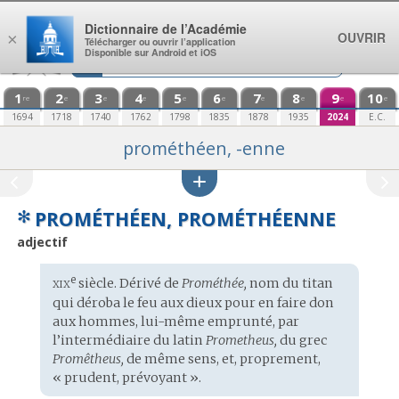
Aller au contenu
Dictionnaire de l’Académie
OUVRIR
×
Télécharger ou ouvrir l’application
Disponible sur Android et iOS
1
2
3
4
5
6
7
8
9
10
re
e
e
e
e
e
e
e
e
e
1694
1718
1740
1762
1798
1835
1878
1935
2024
E.C.
prométhéen, -enne
✻
PROMÉTHÉEN, PROMÉTHÉENNE
adjectif
xix
e
Étymologie
siècle. Dérivé de
Prométhée,
nom
du titan
:
qui déroba le feu aux dieux pour en faire don
aux hommes, lui-même emprunté, par
l’intermédiaire du
latin
Prometheus,
du
grec
Promêtheus,
de même sens, et, proprement,
« prudent, prévoyant ».