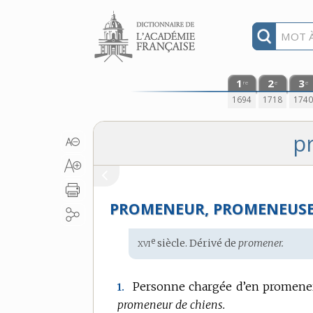
Aller au contenu
1
2
3
re
e
e
1694
1718
174
p
PROMENEUR, PROMENEUS
xvi
e
Étymologie
siècle. Dérivé de
promener.
:
Personne chargée d’en promene
1.
promeneur de chiens.