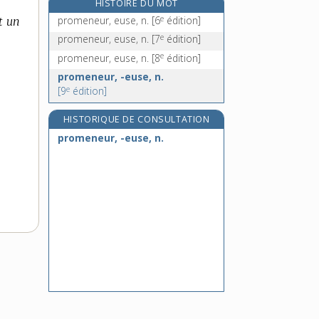
HISTOIRE DU MOT
promettre, v. tr.
e
promeneur, euse, n.
[6
édition]
t un
e
prominence, n. f.
[7
édition]
e
promeneur, euse, n.
[7
édition]
e
prominent, ente, adj.
[7
édition]
e
promeneur, euse, n.
[8
édition]
e
prominer, v. intr.
[7
édition]
promeneur, -euse, n.
e
[9
édition]
HISTORIQUE DE CONSULTATION
promeneur, -euse, n.