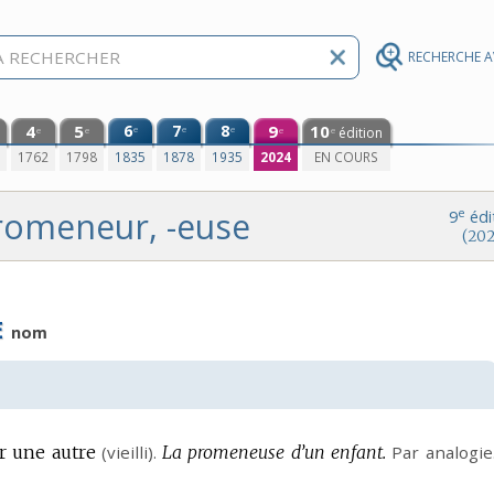
RECHERCHE 
4
5
6
7
8
9
10
e
e
e
édition
e
e
e
e
0
1762
1798
1835
1878
1935
2024
EN COURS
romeneur, -euse
e
9
édi
(202
E
nom
r une autre
(vieilli).
La promeneuse d’un enfant.
Par analogie