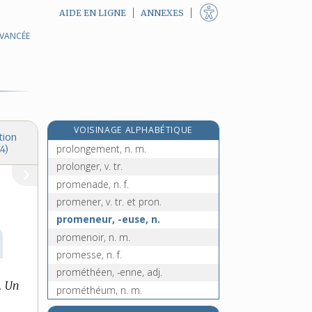
AIDE EN LIGNE
ANNEXES
AVANCÉE
prolixité, n. f.
prologue, n. m.
prolongateur, n. m.
prolongation, n. f.
prolonge, n. f.
VOISINAGE ALPHABÉTIQUE
prolongeable, adj.
tion
prolongement, n. m.
4)
prolonger, v. tr.
promenade, n. f.
promener, v. tr. et pron.
promeneur, -euse, n.
promenoir, n. m.
promesse, n. f.
prométhéen, -enne, adj.
.
Un
prométhéum, n. m.
prometteur, -euse, adj.