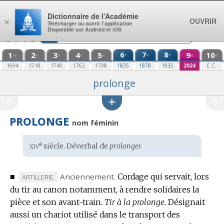
Aller au contenu
Dictionnaire de l’Académie
OUVRIR
×
Télécharger ou ouvrir l’application
Disponible sur Android et iOS
1
2
3
4
5
6
7
8
9
10
e
e
e
re
e
e
e
e
e
e
1694
1718
1740
1762
1798
1835
1878
1935
2024
E.C.
prolonge
PROLONGE
nom féminin
xiv
e
Étymologie
siècle. Déverbal de
prolonger.
:
■
Anciennement.
Cordage qui servait, lors
MARQUE
ARTILLERIE.
du tir au canon notamment, à rendre solidaires la
DE
pièce et son avant-train.
DOMAINE
Tir à la prolonge.
Désignait
aussi un chariot utilisé dans le transport des
: