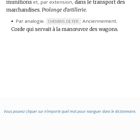
munitions
et,
par extension
,
dans le transport des
marchandises.
Prolonge d’artillerie.
▪
Par analogie.
Anciennement.
MARQUE
CHEMINS DE FER.
Corde qui servait à la manœuvre des wagons.
DE
DOMAINE
:
Vous pouvez cliquer sur n’importe quel mot pour naviguer dans le dictionnaire.