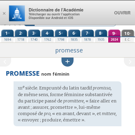
Aller au contenu
Dictionnaire de l’Académie
OUVRIR
×
Télécharger ou ouvrir l’application
Disponible sur Android et iOS
1
2
3
4
5
6
7
8
9
10
re
e
e
e
e
e
e
e
e
e
1694
1718
1740
1762
1798
1835
1878
1935
2024
E.C.
promesse
PROMESSE
nom féminin
xii
e
Étymologie
siècle. Emprunté du
latin tardif
promissa,
:
de même sens, forme féminine substantivée
du participe passé de
promittere,
« faire aller en
avant ; assurer, promettre », lui-même
composé de
pro,
« en avant, devant », et
mittere,
« envoyer ; produire, émettre ».