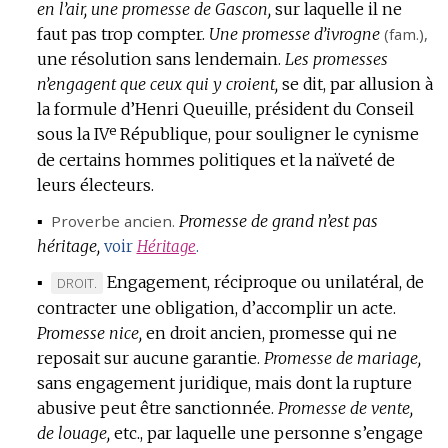
en l’air, une promesse de Gascon,
sur laquelle il ne
faut pas trop compter.
Une promesse d’ivrogne
(
fam.
),
une résolution sans lendemain.
Les promesses
n’engagent que ceux qui y croient,
se dit, par allusion à
la formule d’Henri Queuille, président du Conseil
e
sous la IV
République, pour souligner le cynisme
de certains hommes politiques et la naïveté de
leurs électeurs.
▪
Proverbe ancien.
Promesse de grand n’est pas
héritage,
voir
Héritage
.
▪
Engagement, réciproque ou unilatéral, de
MARQUE
DROIT.
contracter une obligation, d’accomplir un acte.
DE
Promesse nice,
DOMAINE
en droit ancien, promesse qui ne
reposait sur aucune garantie.
:
Promesse de mariage,
sans engagement juridique, mais dont la rupture
abusive peut être sanctionnée.
Promesse de vente,
de louage,
etc.,
par laquelle une personne s’engage