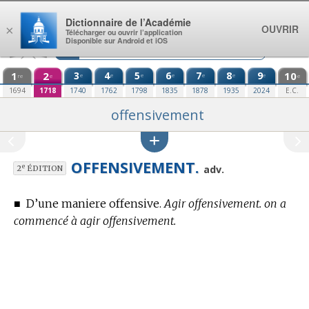
Aller au contenu
Dictionnaire de l’Académie
OUVRIR
×
Télécharger ou ouvrir l’application
Disponible sur Android et iOS
1
2
3
4
5
6
7
8
9
10
e
e
e
e
e
e
e
re
e
e
1694
1718
1740
1762
1798
1835
1878
1935
2024
E.C.
offensivement
OFFENSIVEMENT.
e
adv.
2
ÉDITION
■
D’une maniere offensive.
Agir offensivement. on a
commencé à agir offensivement.