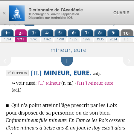
Aller au contenu
Dictionnaire de l’Académie
OUVRIR
×
Télécharger ou ouvrir l’application
Disponible sur Android et iOS
1
2
3
4
5
6
7
8
9
10
re
e
e
e
e
e
e
e
e
e
1694
1718
1740
1762
1798
1835
1878
1935
2024
E.C.
mineur, eure
MINEUR, EURE.
[II.]
e
adj.
2
ÉDITION
↪
voir aussi :
[I.]
Mineur
(n. m.)
•
[III.]
Mineur, eure
(adj.)
■
Qui n’a point atteint l’âge prescrit par les Loix
pour disposer de sa personne ou de son bien.
Enfant mineur. fille mineure. En France les Rois cessent
d’estre mineurs à treize ans & un jour. le Roy estoit alors