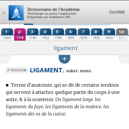
Aller au contenu
Dictionnaire de l’Académie
OUVRIR
×
Télécharger ou ouvrir l’application
Disponible sur Android et iOS
1
2
3
4
5
6
7
8
9
10
re
e
e
e
e
e
e
e
e
e
1694
1718
1740
1762
1798
1835
1878
1935
2024
E.C.
ligament
LIGAMENT.
e
subst. masc.
2
ÉDITION
■
Terme d’anatomie,
qui se dit de certains tendons
qui servent à attacher quelque partie du corps à une
autre, & à la soustenir.
Un ligament large. les
ligaments du foye. les ligaments de la matrice. les
ligaments des os de la cuisse.