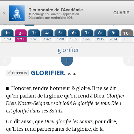
Aller au contenu
Dictionnaire de l’Académie
OUVRIR
×
Télécharger ou ouvrir l’application
Disponible sur Android et iOS
1
2
3
4
5
6
7
8
9
10
re
e
e
e
e
e
e
e
e
e
1694
1718
1740
1762
1798
1835
1878
1935
2024
E.C.
glorifier
GLORIFIER.
e
v. a.
2
ÉDITION
■
Honorer, rendre honneur & gloire. Il ne se dit
qu’en parlant de la gloire qu’on rend à Dieu.
Glorifier
Dieu. Nostre-Seigneur soit loüé & glorifié de tout. Dieu
est glorifié dans ses Saints.
On dit aussi, que
Dieu glorifie les Saints,
pour dire,
qu’Il les rend participants de la gloire, de la