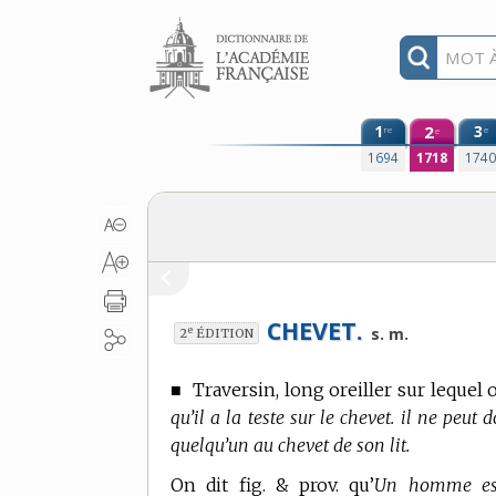
Aller au contenu
1
2
3
re
e
e
1694
1718
174
CHEVET.
e
s. m.
2
ÉDITION
■
Traversin, long oreiller sur lequel 
qu’il a la teste sur le chevet. il ne peut 
quelqu’un au chevet de son lit.
On dit fig. & prov. qu’
Un homme est 