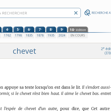
RECHERCHE 
4
5
6
7
8
9
10
e
e
e
e
e
e
édition
e
0
1762
1798
1835
1878
1935
2024
EN COURS
chevet
e
2
édi
(171
on appuye sa teste lorsqu’on est dans le lit.
Il s’endort aussi
dormir, si le chevet n’est bien haut. il aime le chevet bas. entre
l’espée de chevet d’un autre,
pour dire, que Cet autre