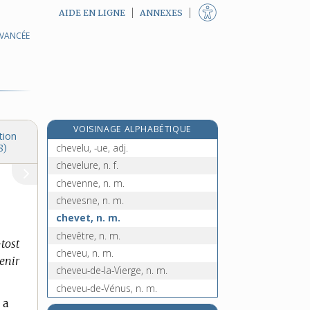
AIDE EN LIGNE
ANNEXES
AVANCÉE
re
chevaucheur, n. m.
[1
édition]
e
chevauchons à, adv.
[3
édition]
chevau-légers, n. m. pl.
chevêche, n. f.
e
chevecier, n. m.
[7
édition]
VOISINAGE ALPHABÉTIQUE
chevelé, -ée, adj.
tion
chevelu, -ue, adj.
8)
chevelure, n. f.
chevenne, n. m.
chevesne, n. m.
chevet, n. m.
chevêtre, n. m.
-tost
cheveu, n. m.
tenir
cheveu-de-la-Vierge, n. m.
cheveu-de-Vénus, n. m.
 a
chevillard, n. m.