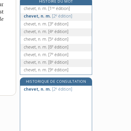
HISTOIRE DU MOT
ur
cheville, n. f.
re
chevet, n. m.
[1
édition]
st
cheviller, v. tr.
e
chevet, n. m.
[2
édition]
le
chevillette, n. f.
e
chevet, n. m.
[3
édition]
cheviotte, n. f.
e
chevet, n. m.
[4
édition]
e
chevet, n. m.
[5
édition]
e
chevet, n. m.
[6
édition]
e
chevet, n. m.
[7
édition]
e
chevet, n. m.
[8
édition]
e
chevet, n. m.
[9
édition]
HISTORIQUE DE CONSULTATION
e
chevet, n. m.
[2
édition]