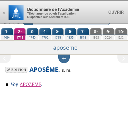
Aller au contenu
Dictionnaire de l’Académie
OUVRIR
×
Télécharger ou ouvrir l’application
Disponible sur Android et iOS
1
2
3
4
5
6
7
8
9
10
re
e
e
e
e
e
e
e
e
e
1694
1718
1740
1762
1798
1835
1878
1935
2024
E.C.
aposéme
APOSÉME.
e
s. m.
2
ÉDITION
■
Voy.
APOZEME
.