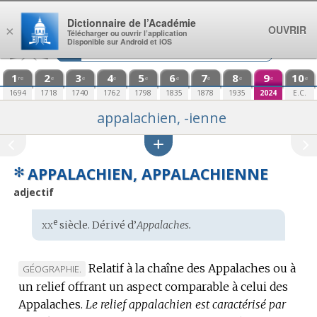
Aller au contenu
Dictionnaire de l’Académie
OUVRIR
×
Télécharger ou ouvrir l’application
Disponible sur Android et iOS
1
2
3
4
5
6
7
8
9
10
re
e
e
e
e
e
e
e
e
e
1694
1718
1740
1762
1798
1835
1878
1935
2024
E.C.
appalachien, -ienne
✻
APPALACHIEN, APPALACHIENNE
adjectif
xx
e
Étymologie
siècle. Dérivé d’
Appalaches.
:
Relatif à la chaîne des Appalaches ou à
MARQUE
GÉOGRAPHIE.
un relief offrant un aspect comparable à celui des
DE
Appalaches.
DOMAINE
Le relief appalachien est caractérisé par