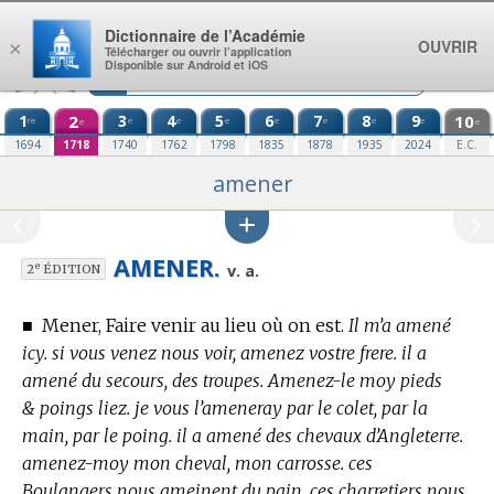
Aller au contenu
Dictionnaire de l’Académie
OUVRIR
×
Télécharger ou ouvrir l’application
Disponible sur Android et iOS
1
2
3
4
5
6
7
8
9
10
re
e
e
e
e
e
e
e
e
e
1694
1718
1740
1762
1798
1835
1878
1935
2024
E.C.
amener
AMENER.
e
v. a.
2
ÉDITION
■
Mener, Faire venir au lieu où on est.
Il m’a amené
icy. si vous venez nous voir, amenez vostre frere. il a
amené du secours, des troupes. Amenez-le moy pieds
& poings liez. je vous l’ameneray par le colet, par la
main, par le poing. il a amené des chevaux d’Angleterre.
amenez-moy mon cheval, mon carrosse. ces
Boulangers nous ameinent du pain. ces charretiers nous