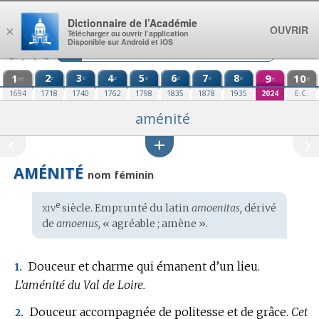
Aller au contenu
Dictionnaire de l’Académie
OUVRIR
×
Télécharger ou ouvrir l’application
Disponible sur Android et iOS
1
2
3
4
5
6
7
8
9
10
e
e
e
e
e
e
e
re
e
e
1694
1718
1740
1762
1798
1835
1878
1935
2024
E.C.
aménité
AMÉNITÉ
nom féminin
xiv
e
Étymologie
siècle. Emprunté du
latin
amoenitas,
dérivé
:
de
amoenus,
« agréable ; amène ».
Douceur et charme qui émanent d’un lieu.
1.
L’aménité du Val de Loire.
Douceur accompagnée de politesse et de grâce.
Cet
2.