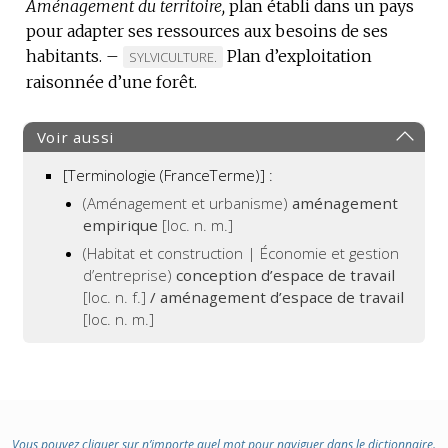
Aménagement du territoire,
DE
plan établi dans un pays
DE
pour adapter ses ressources aux besoins de ses
DOMAINE
DOMAINE
habitants.
–
:
Plan d’exploitation
:
MARQUE
SYLVICULTURE.
raisonnée d’une forêt.
DE
DOMAINE
:
Voir aussi
[Terminologie (FranceTerme)] :
(Aménagement et urbanisme)
aménagement
empirique
[loc. n. m.]
(Habitat et construction | Économie et gestion
d’entreprise)
conception d’espace de travail
[loc. n. f.]
/ aménagement d’espace de travail
[loc. n. m.]
Vous pouvez cliquer sur n’importe quel mot pour naviguer dans le dictionnaire.