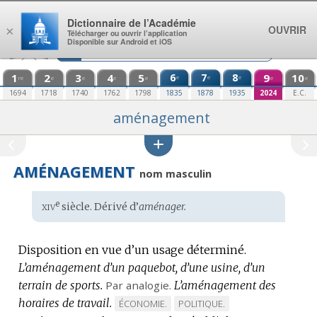
Aller au contenu
Dictionnaire de l’Académie
OUVRIR
×
Télécharger ou ouvrir l’application
Disponible sur Android et iOS
1
2
3
4
5
6
7
8
9
10
e
e
e
re
e
e
e
e
e
e
1694
1718
1740
1762
1798
1835
1878
1935
2024
E.C.
aménagement
AMÉNAGEMENT
nom masculin
xiv
e
Étymologie
siècle. Dérivé d’
aménager.
:
Disposition en vue d’un usage déterminé.
L’aménagement d’un paquebot, d’une usine, d’un
terrain de sports.
Par analogie.
L’aménagement des
horaires de travail.
MARQUE
MARQUE
ÉCONOMIE.
POLITIQUE.