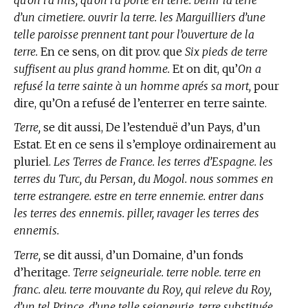
d’un cimetiere. ouvrir la terre. les Marguilliers d’une
telle paroisse prennent tant pour l’ouverture de la
terre.
En ce sens, on dit prov. que
Six pieds de terre
suffisent au plus grand homme.
Et on dit, qu’
On a
refusé la terre sainte à un homme aprés sa mort,
pour
dire, qu’On a refusé de l’enterrer en terre sainte.
Terre,
se dit aussi, De l’estenduë d’un Pays, d’un
Estat. Et en ce sens il s’employe ordinairement au
pluriel.
Les Terres de France. les terres d’Espagne. les
terres du Turc, du Persan, du Mogol. nous sommes en
terre estrangere. estre en terre ennemie. entrer dans
les terres des ennemis. piller, ravager les terres des
ennemis.
Terre,
se dit aussi, d’un Domaine, d’un fonds
d’heritage.
Terre seigneuriale. terre noble. terre en
franc. aleu. terre mouvante du Roy, qui releve du Roy,
d’un tel Prince, d’une telle seigneurie. terre substituée.