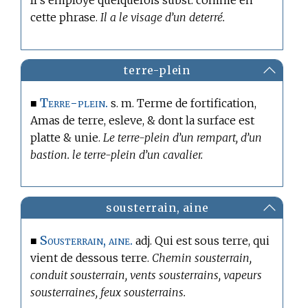
Il s’employe quelquefois subst. comme en
cette phrase.
Il a le visage d’un deterré.
terre-plein
Terre-plein.
■
s. m.
Terme de fortification,
Amas de terre, esleve, & dont la surface est
platte & unie.
Le terre-plein d’un rempart, d’un
bastion. le terre-plein d’un cavalier.
sousterrain, aine
Sousterrain, aine.
■
adj. Qui est sous terre, qui
vient de dessous terre.
Chemin sousterrain,
conduit sousterrain, vents sousterrains, vapeurs
sousterraines, feux sousterrains.