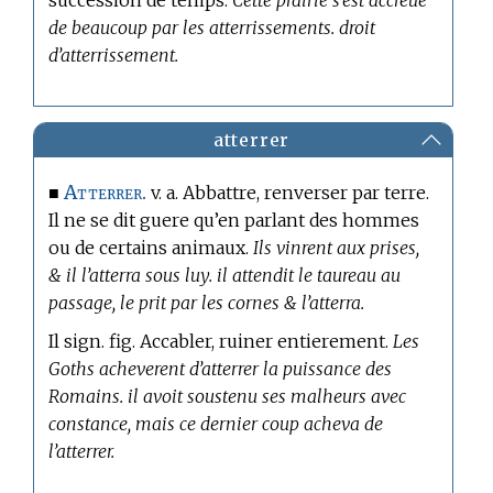
succession de temps.
Cette prairie s’est accreuë
de beaucoup par les atterrissements. droit
d’atterrissement.
atterrer
Atterrer.
■
v. a. Abbattre, renverser par terre.
Il ne se dit guere qu’en parlant des hommes
ou de certains animaux.
Ils vinrent aux prises,
& il l’atterra sous luy. il attendit le taureau au
passage, le prit par les cornes & l’atterra.
Il sign. fig. Accabler, ruiner entierement.
Les
Goths acheverent d’atterrer la puissance des
Romains. il avoit soustenu ses malheurs avec
constance, mais ce dernier coup acheva de
l’atterrer.