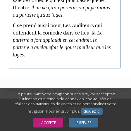
sale de comedie qui est plus basse que le
theatre.
Il ne va qu’au parterre, on paye moins
au parterre qu’aux loges.
Il se prend aussi pour, Les Auditeurs qui
entendent la comedie dans ce lieu-là.
Le
parterre a fort applaudi en cet endroit. le
parterre a quelquefois le goust meilleur que les
loges.
Vous pouvez cliquer sur n’importe quel mot pour naviguer dans le dictionnaire.
En poursuivant votre navigation sur ce site, vous acceptez
l’utilisation d’un témoin de connexion (cookie), afin de
réaliser des statistiques de visites et de personnaliser votre
ACADÉMIE FRANÇAISE
navigation. Pour en savoir plus,
cliquez ici
.
AIDE EN LIGNE
J’ACCEPTE
JE REFUSE
MENTIONS LÉGALES