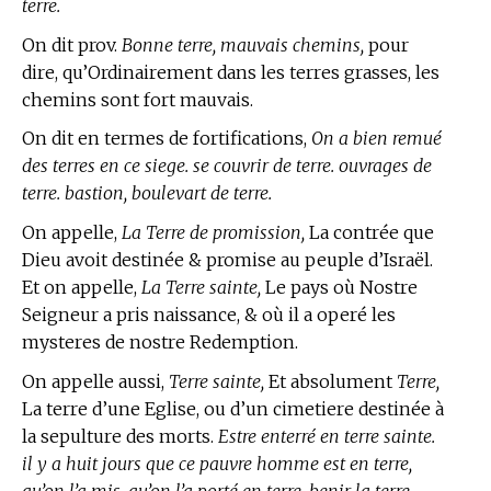
terre.
On dit prov.
Bonne terre, mauvais chemins,
pour
dire, qu’Ordinairement dans les terres grasses, les
chemins sont fort mauvais.
On dit en
termes de fortifications,
On a bien remué
des terres en ce siege. se couvrir de terre. ouvrages de
terre. bastion, boulevart de terre.
On appelle,
La Terre de promission,
La contrée que
Dieu avoit destinée & promise au peuple d’Israël.
Et on appelle,
La Terre sainte,
Le pays où Nostre
Seigneur a pris naissance, & où il a operé les
mysteres de nostre Redemption.
On appelle aussi,
Terre sainte,
Et absolument
Terre,
La terre d’une Eglise, ou d’un cimetiere destinée à
la sepulture des morts.
Estre enterré en terre sainte.
il y a huit jours que ce pauvre homme est en terre,
qu’on l’a mis, qu’on l’a porté en terre. benir la terre