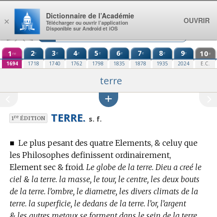
Aller au contenu
Dictionnaire de l’Académie
OUVRIR
×
Télécharger ou ouvrir l’application
Disponible sur Android et iOS
1
2
3
4
5
6
7
8
9
10
e
e
e
e
e
e
e
e
re
e
1694
1718
1740
1762
1798
1835
1878
1935
2024
E.C.
terre
TERRE.
re
s. f.
1
ÉDITION
■
Le plus pesant des quatre Elements, & celuy que
les Philosophes definissent ordinairement,
Element sec & froid.
Le globe de la terre. Dieu a creé le
ciel & la terre. la masse, le tour, le centre, les deux bouts
de la terre. l’ombre, le diametre, les divers climats de la
terre. la superficie, le dedans de la terre. l’or, l’argent
& les autres metaux se forment dans le sein de la terre.