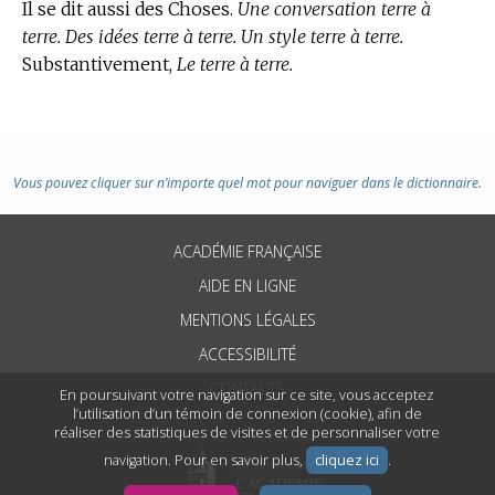
Il se dit aussi des Choses.
Une conversation terre à
terre. Des idées terre à terre. Un style terre à terre.
Substantivement,
Le terre à terre.
Vous pouvez cliquer sur n’importe quel mot pour naviguer dans le dictionnaire.
ACADÉMIE FRANÇAISE
AIDE EN LIGNE
MENTIONS LÉGALES
ACCESSIBILITÉ
CONTACTS
En poursuivant votre navigation sur ce site, vous acceptez
l’utilisation d’un témoin de connexion (cookie), afin de
réaliser des statistiques de visites et de personnaliser votre
navigation. Pour en savoir plus,
cliquez ici
.