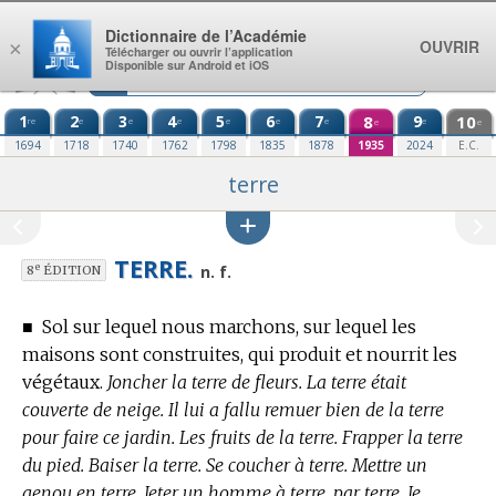
Aller au contenu
Dictionnaire de l’Académie
OUVRIR
×
Télécharger ou ouvrir l’application
Disponible sur Android et iOS
1
2
3
4
5
6
7
8
9
10
re
e
e
e
e
e
e
e
e
e
1694
1718
1740
1762
1798
1835
1878
1935
2024
E.C.
terre
TERRE.
e
n. f.
8
ÉDITION
■
Sol sur lequel nous marchons, sur lequel les
maisons sont construites, qui produit et nourrit les
végétaux.
Joncher la terre de fleurs. La terre était
couverte de neige. Il lui a fallu remuer bien de la terre
pour faire ce jardin. Les fruits de la terre. Frapper la terre
du pied. Baiser la terre. Se coucher à terre. Mettre un
genou en terre. Jeter un homme à terre, par terre. Je