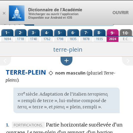
Aller au contenu
Dictionnaire de l’Académie
OUVRIR
×
Télécharger ou ouvrir l’application
Disponible sur Android et iOS
1
2
3
4
5
6
7
8
9
10
re
e
e
e
e
e
e
e
e
e
1694
1718
1740
1762
1798
1835
1878
1935
2024
E.C.
terre-plein
TERRE-PLEIN
◇
nom masculin
(
pluriel
Terre-
pleins
).
xvi
e
Étymologie
siècle. Adaptation de l’
italien
terrapieno,
:
« rempli de terre », lui-même composé de
terra,
« terre », et
pieno,
« plein, rempli ».
Partie horizontale surélevée d’un
MARQUE
FORTIFICATIONS.
1.
ouvrage.
DE
Le terre-plein d’un rempart, d’un bastion.