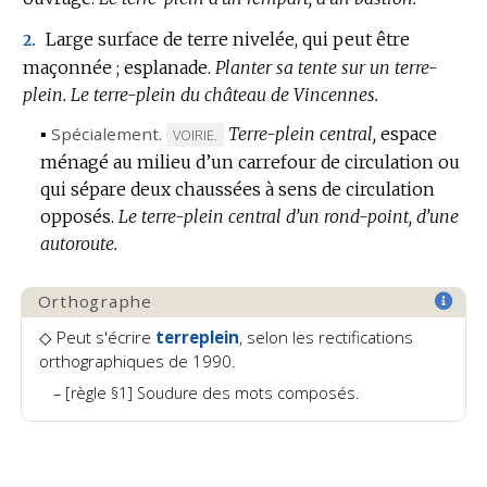
DOMAINE
Large surface de terre nivelée, qui peut être
2.
:
maçonnée ; esplanade.
Planter sa tente sur un terre-
plein.
Le terre-plein du château de Vincennes.
▪
Spécialement.
Terre-plein central,
espace
MARQUE
VOIRIE.
ménagé au milieu d’un carrefour de circulation ou
DE
qui sépare deux chaussées à sens de circulation
DOMAINE
opposés.
Le terre-plein central d’un rond-point, d’une
:
autoroute.
Orthographe
◇ Peut s'écrire
terreplein
, selon les rectifications
orthographiques de 1990.
[règle §1] Soudure des mots composés.