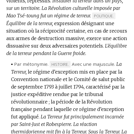
violents, répressifs.
Instaurer la terreur dans un pays,
sur un territoire.
La Révolution culturelle imposée par
Mao Tsé-toung fut un régime de terreur.
MARQUE
POLITIQUE.
Équilibre de la terreur,
expression désignant une
DE
situation où la réciprocité certaine, en cas de recours
DOMAINE
aux armes de destruction massive, exerce une action
:
dissuasive sur deux adversaires potentiels.
L’équilibre
de la terreur pendant la Guerre froide.
▪
Par métonymie.
Avec une majuscule.
La
MARQUE
HISTOIRE.
Terreur,
le régime d’exception mis en place par la
DE
Convention nationale et le Comité de salut public
DOMAINE
de septembre 1793 à juillet 1794, caractérisé par la
:
justice expéditive rendue par le tribunal
révolutionnaire ; la période de la Révolution
française pendant laquelle ce régime d’exception
fut appliqué.
La Terreur fut principalement incarnée
par Saint-Just et Robespierre.
La réaction
thermidorienne mit fin à la Terreur.
Sous la Terreur.
La