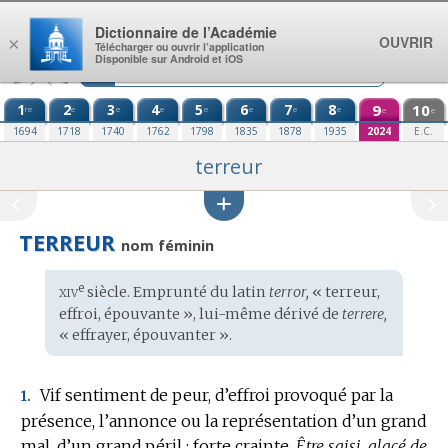
Aller au contenu
Dictionnaire de l’Académie
OUVRIR
×
Télécharger ou ouvrir l’application
Disponible sur Android et iOS
1
2
3
4
5
6
7
8
9
10
re
e
e
e
e
e
e
e
e
e
1694
1718
1740
1762
1798
1835
1878
1935
2024
E.C.
terreur
TERREUR
nom féminin
xiv
e
Étymologie
siècle. Emprunté du
latin
terror,
« terreur,
:
effroi, épouvante », lui-même dérivé de
terrere,
« effrayer, épouvanter ».
Vif sentiment de peur, d’effroi provoqué par la
1.
présence, l’annonce ou la représentation d’un grand
mal, d’un grand péril ; forte crainte.
Être saisi, glacé de