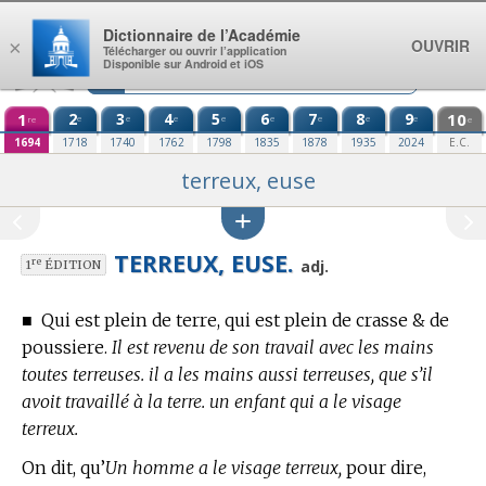
Aller au contenu
Dictionnaire de l’Académie
OUVRIR
×
Télécharger ou ouvrir l’application
Disponible sur Android et iOS
1
2
3
4
5
6
7
8
9
10
e
e
e
e
e
e
e
e
re
e
1694
1718
1740
1762
1798
1835
1878
1935
2024
E.C.
terreux, euse
TERREUX, EUSE.
re
adj.
1
ÉDITION
■
Qui est plein de terre, qui est plein de crasse & de
poussiere.
Il est revenu de son travail avec les mains
toutes terreuses. il a les mains aussi terreuses, que s’il
avoit travaillé à la terre. un enfant qui a le visage
terreux.
On dit, qu’
Un homme a le visage terreux,
pour dire,